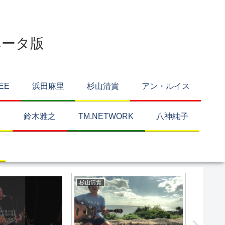
ベータ版
EE
浜田麻里
杉山清貴
アン・ルイス
り
鈴木雅之
TM.NETWORK
八神純子
み（Hiromi Go）
中森明菜