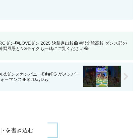
UROダン💃#LOVEダン 2025 決勝進出校🏫 #郁文館高校 ダンス部の
🔥練習風景とNGテイクも一緒にご覧ください😂
カル&ダンスカンパニー💃🕺#PG がメンバー
ーマンス🌵☀️#DayDay.
トを書き込む