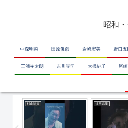
昭和・
中森明菜
田原俊彦
岩崎宏美
野口五
三浦祐太朗
吉川晃司
大橋純子
尾崎
浜田麻里
THE ALFEE