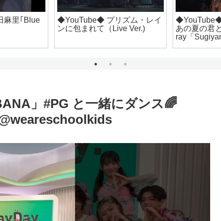
ube◆ 八代亜紀「だい
◆YouTube◆ 郷ひろみ「2億4
◆Yo
」(留学生と一緒に
千万の瞳ｰエキゾチック・ジ
生突破
ぶ」short ver.)
ャパン-」LIVE DVD&Blu-
ray「Hiromi Go Concert Tour
2024 Initial G」より
ABANA」#PG と一緒にダンス🌈
eareschoolkids