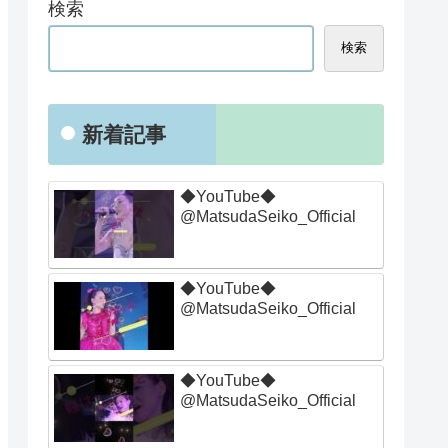
検索
検索
新着記事
◆YouTube◆
@MatsudaSeiko_Official
◆YouTube◆
@MatsudaSeiko_Official
◆YouTube◆
@MatsudaSeiko_Official