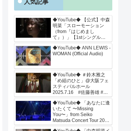
人気記事
◆YouTube◆ 【公式】中森
明菜「スローモーション
（from『はじめまし
て』）」【1stシングル
(1982年5月1日発売)】
◆YouTube◆ ANN LEWIS -
Akina Nakamori ／Slow
WOMAN (Official Audio)
Motion
◆YouTube◆ ＃鈴木雅之
「め組のひと」@大阪フェ
スティバルホール
2025.7.16 #佐藤善雄 #桑
野信義 #鈴木雅之45周年 #
◆YouTube◆ 「あなたに逢
め組のひと #めッ #ライブ
いたくて 〜Missing
#夏ソング #夏うた
You〜」from Seiko
Matsuda Concert Tour 2023
“Parade"
◆YouTube◆ 「中森明菜イ