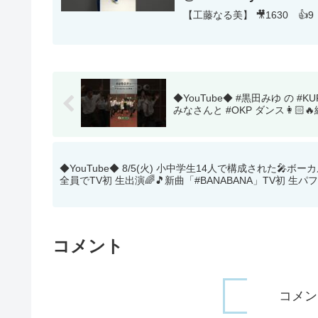
【工藤なる美】 🎥1630 👍9
◆YouTube◆ #黒田みゆ の #K
みなさんと #OKP ダンス👩
◆YouTube◆ 8/5(火) 小中学生14人で構成された🎤ボー
全員でTV初 生出演🌈🎵新曲「#BANABANA」TV初 生パフォ
コメント
コメン