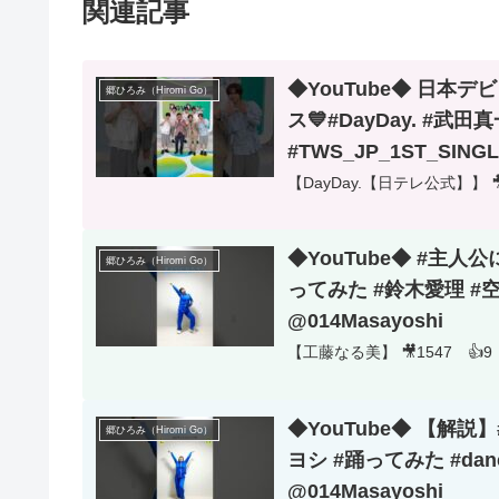
関連記事
◆YouTube◆ 日本デ
郷ひろみ（Hiromi Go）
ス💙#DayDay. #武田真
#TWS_JP_1ST_SING
【DayDay.【日テレ公式】】 🎥
◆YouTube◆ #主人公
郷ひろみ（Hiromi Go）
ってみた #鈴木愛理 #空色ユーティリティ #アニメ #dance #dancecover
@014Masayoshi
【工藤なる美】 🎥1547 👍9
◆YouTube◆ 【解説
郷ひろみ（Hiromi Go）
ヨシ #踊ってみた #dan
@014Masayoshi