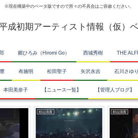
※現在構築中のベータ版ですので所々の不具合はご容赦ください。
平成初期アーティスト情報（仮）
郎
郷ひろみ（Hiromi Go）
西城秀樹
THE ALF
豊
布施明
松田聖子
矢沢永吉
石川さゆ
本田美奈子
【ニュース一覧】
【管理人ブログ】
郷ひろみ（Hiromi Go）
郷ひろ