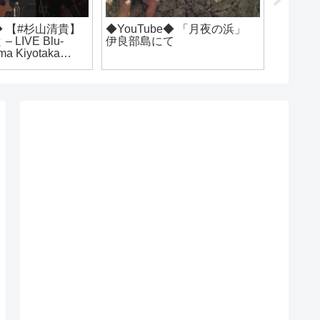
uTube◆ MVが800万回再
◆YouTube◆ #MensajeroHal
✨🎵「DOMINANCE」