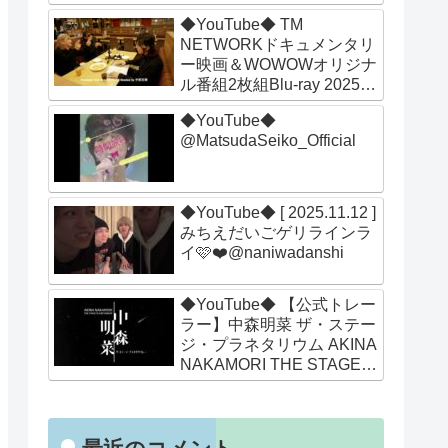
◆YouTube◆ TM
NETWORKドキュメンタリ
ー映画＆WOWOWオリジナ
ル番組2枚組Blu-ray 2025年
12月24日リリース！
◆YouTube◆
@MatsudaSeiko_Official
◆YouTube◆ [ 2025.11.12 ]
みちえだいごゲリラインラ
イ🩷❤️@naniwadanshi
◆YouTube◆ 【公式トレー
ラー】中森明菜 ザ・ステー
ジ・プラネタリウム AKINA
NAKAMORI THE STAGE
PLANETARIUM