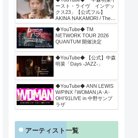
ースト・ライヴ インデッ
クス23」【公式フル】
AKINA NAKAMORI / The
8th Anniversary AKINA
◆YouTube◆ TM
EAST LIVE INDEX-XXIII
NETWORK TOUR 2026
QUANTUM 開催決定
◆YouTube◆ 【公式】中森
明菜「Days -JAZZ-」
◆YouTube◆ ANN LEWIS
W/PINX ｢WOMAN｣A･A･
OH!'91LIVE in 中野サンプ
ラザ
アーティスト一覧