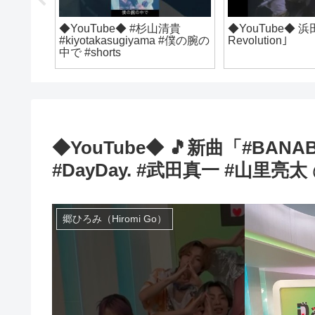
e◆ 「月夜の浜」
◆YouTube◆ 浜田麻里
◆YouT
「Fantasia」
じょうぶ
「だいじょう
◆YouTube◆ 🎵新曲「#BAN
#DayDay. #武田真一 #山里亮太 @w
郷ひろみ（Hiromi Go）