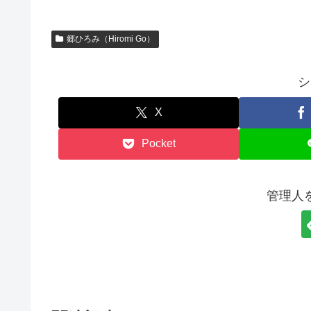
郷ひろみ（Hiromi Go）
シ
X
Pocket
管理人