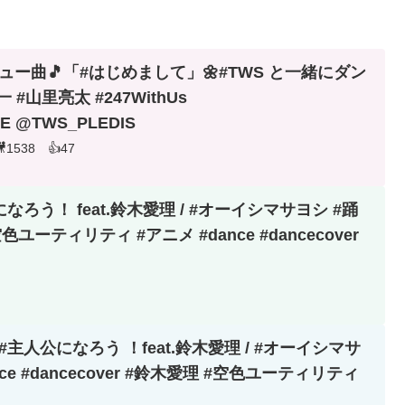
ビュー曲🎵「#はじめまして」🌼#TWS と一緒にダン
一 #山里亮太 #247WithUs
LE @TWS_PLEDIS
1538 👍47
になろう！ feat.鈴木愛理 / #オーイシマサヨシ #踊
】#主人公になろう ！feat.鈴木愛理 / #オーイシマサ
ce #dancecover #鈴木愛理 #空色ユーティリティ