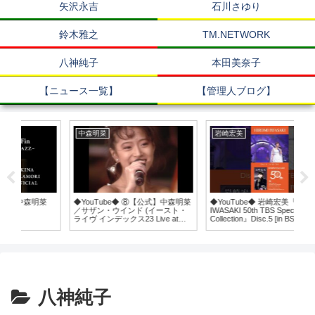
矢沢永吉
石川さゆり
鈴木雅之
TM.NETWORK
八神純子
本田美奈子
【ニュース一覧】
【管理人ブログ】
中森明菜
岩崎宏美
杉
菜
◆YouTube◆ ⑧【公式】中森明菜
◆YouTube◆ 岩崎宏美『HIROMI
◆Y
／サザン・ウインド (イースト・
IWASAKI 50th TBS Special
第三
ライヴ インデックス23 Live atよ
Collection』Disc.5 [in BS-TBS]
みうりランドEAST, 1989.4.29
（2025年3月5日発売）トレーラ
&30)AKINA
ー #岩崎宏美
NAKAMORI/SOUTHERN WIND
八神純子