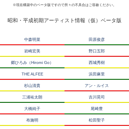
※現在構築中のベータ版ですので所々の不具合はご容赦ください。
昭和・平成初期アーティスト情報（仮）ベータ版
中森明菜
田原俊彦
岩崎宏美
野口五郎
郷ひろみ（Hiromi Go）
西城秀樹
THE ALFEE
浜田麻里
杉山清貴
アン・ルイス
三浦祐太朗
吉川晃司
大橋純子
尾崎豊
布施明
松田聖子