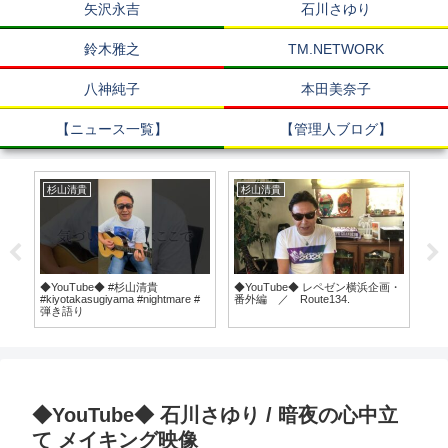
矢沢永吉
石川さゆり
鈴木雅之
TM.NETWORK
八神純子
本田美奈子
【ニュース一覧】
【管理人ブログ】
杉山清貴
杉山清貴
郷
せて
◆YouTube◆ #杉山清貴
◆YouTube◆ レペゼン横浜企画・
◆Y
#kiyotakasugiyama #nightmare #
番外編 ／ Route134.
キ
弾き語り
み最
◆YouTube◆ 石川さゆり / 暗夜の心中立
て メイキング映像