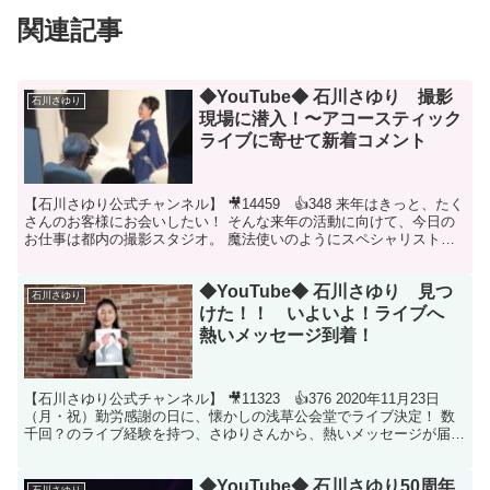
関連記事
◆YouTube◆ 石川さゆり 撮影
石川さゆり
現場に潜入！〜アコースティック
ライブに寄せて新着コメント
【石川さゆり公式チャンネル】 🎥14459 👍348 来年はきっと、たく
さんのお客様にお会いしたい！ そんな来年の活動に向けて、今日の
お仕事は都内の撮影スタジオ。 魔法使いのようにスペシャリスト
な、いつものカメラマンさんとヘアメイクさんたち...
◆YouTube◆ 石川さゆり 見つ
石川さゆり
けた！！ いよいよ！ライブへ
熱いメッセージ到着！
【石川さゆり公式チャンネル】 🎥11323 👍376 2020年11月23日
（月・祝）勤労感謝の日に、懐かしの浅草公会堂でライブ決定！ 数
千回？のライブ経験を持つ、さゆりさんから、熱いメッセージが届き
ました！ 11月23日東京は浅草で、今年...
◆YouTube◆ 石川さゆり50周年
石川さゆり