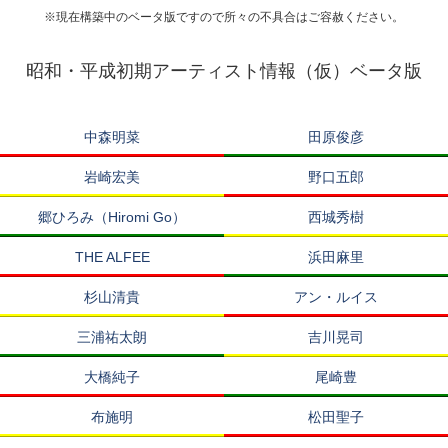
※現在構築中のベータ版ですので所々の不具合はご容赦ください。
昭和・平成初期アーティスト情報（仮）ベータ版
中森明菜
田原俊彦
岩崎宏美
野口五郎
郷ひろみ（Hiromi Go）
西城秀樹
THE ALFEE
浜田麻里
杉山清貴
アン・ルイス
三浦祐太朗
吉川晃司
大橋純子
尾崎豊
布施明
松田聖子