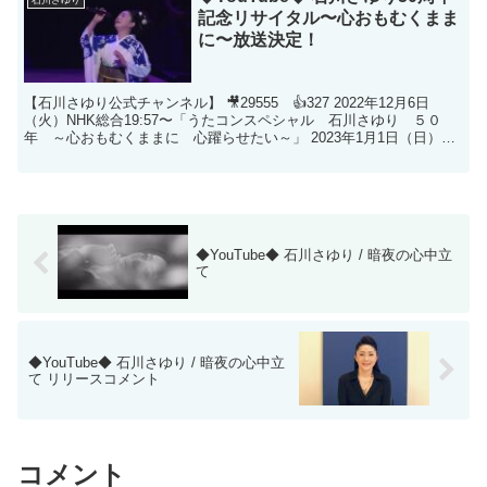
記念リサイタル〜心おもむくまま
に〜放送決定！
【石川さゆり公式チャンネル】 🎥29555 👍327 2022年12月6日
（火）NHK総合19:57〜「うたコンスペシャル 石川さゆり ５０
年 ～心おもむくままに 心躍らせたい～」 2023年1月1日（日）
NHK BSプレミアム・BS4K2...
◆YouTube◆ 石川さゆり / 暗夜の心中立
て
◆YouTube◆ 石川さゆり / 暗夜の心中立
て リリースコメント
コメント