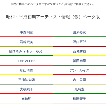
※現在構築中のベータ版ですので所々の不具合はご容赦ください。
昭和・平成初期アーティスト情報（仮）ベータ版
中森明菜
田原俊彦
岩崎宏美
野口五郎
郷ひろみ（Hiromi Go）
西城秀樹
THE ALFEE
浜田麻里
杉山清貴
アン・ルイス
三浦祐太朗
吉川晃司
大橋純子
尾崎豊
布施明
松田聖子