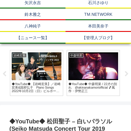
矢沢永吉
石川さゆり
鈴木雅之
TM.NETWORK
八神純子
本田美奈子
【ニュース一覧】
【管理人ブログ】
岩崎宏美
中森明菜
浜
◆YouTube◆ 【岩崎宏美】／岩崎
◆YouTube◆ 中森明菜 / 22才の別
◆Y
物語
宏美&国府弘子 Piano Songs
れ @akinanakamoriofficial 🎵風
Blu
主題歌
2022年10月2日（日）ビルボード
作・伊勢正三
#
ライブ横浜公演
ホ
◆YouTube◆ 松田聖子 – 白いパラソル
(Seiko Matsuda Concert Tour 2019