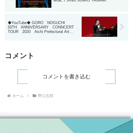
what, I SING JUNKO YAGAMI
◆YouTube◆ GORO NOGUCHI
50TH ANNIVERSARY CONNCERT
TOUR 2020 Aichi Prefectural Art
Theater （Aichi/Japan）
コメント
コメントを書き込む
ホーム
野口五郎