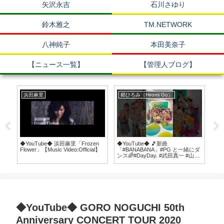
矢沢永吉
石川さゆり
鈴木雅之
TM.NETWORK
八神純子
本田美奈子
【ニュース一覧】
【管理人ブログ】
浜田麻里
郷ひろみ（Hiromi Go）
中
◆YouTube◆ 浜田麻里「Frozen
◆YouTube◆ 🎵新曲
◆Y
れ
Flower」【Music Video:Official】
「#BANABANA」#PG と一緒にダ
TRIBE 【真夜中のドア
覧
ンス🌈#DayDay. #武田真一 #山里
m
亮太 @weareschoolkids
哲
@vi
◆YouTube◆ GORO NOGUCHI 50th
Anniversary CONCERT TOUR 2020