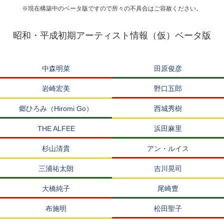
※現在構築中のベータ版ですので所々の不具合はご容赦ください。
昭和・平成初期アーティスト情報（仮）ベータ版
中森明菜
田原俊彦
岩崎宏美
野口五郎
郷ひろみ（Hiromi Go）
西城秀樹
THE ALFEE
浜田麻里
杉山清貴
アン・ルイス
三浦祐太朗
吉川晃司
大橋純子
尾崎豊
布施明
松田聖子