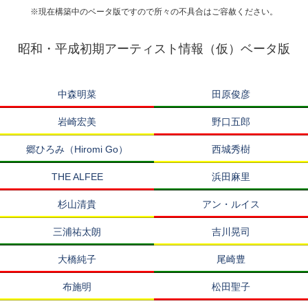
※現在構築中のベータ版ですので所々の不具合はご容赦ください。
昭和・平成初期アーティスト情報（仮）ベータ版
中森明菜
田原俊彦
岩崎宏美
野口五郎
郷ひろみ（Hiromi Go）
西城秀樹
THE ALFEE
浜田麻里
杉山清貴
アン・ルイス
三浦祐太朗
吉川晃司
大橋純子
尾崎豊
布施明
松田聖子