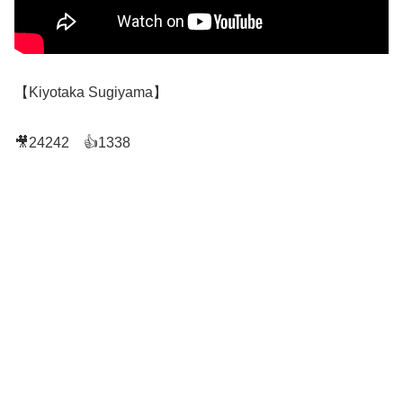
【Kiyotaka Sugiyama】
🎥24242 👍1338