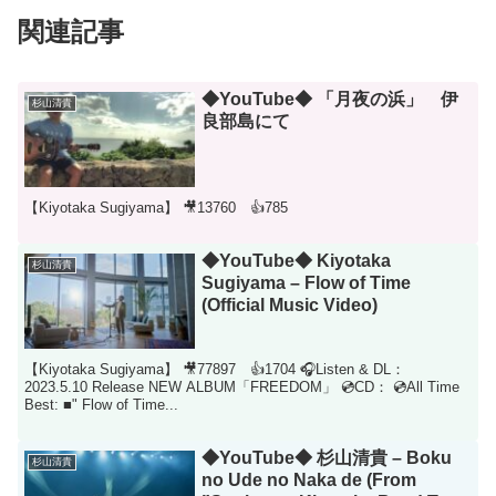
関連記事
◆YouTube◆ 「月夜の浜」 伊
杉山清貴
良部島にて
【Kiyotaka Sugiyama】 🎥13760 👍785
◆YouTube◆ Kiyotaka
杉山清貴
Sugiyama – Flow of Time
(Official Music Video)
【Kiyotaka Sugiyama】 🎥77897 👍1704 🎧Listen & DL：
2023.5.10 Release NEW ALBUM「FREEDOM」 💿CD： 💿All Time
Best: ■" Flow of Time...
◆YouTube◆ 杉山清貴 – Boku
杉山清貴
no Ude no Naka de (From