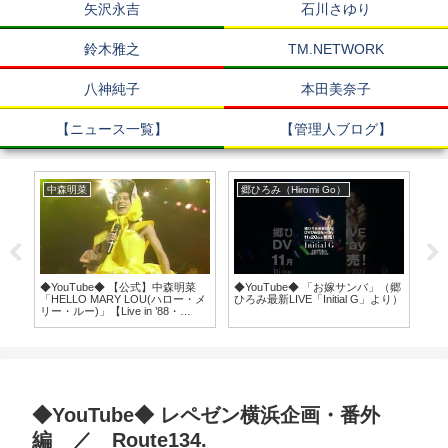
矢沢永吉
石川さゆり
鈴木雅之
TM.NETWORK
八神純子
本田美奈子
【ニュース一覧】
【管理人ブログ】
中森明菜
郷ひろみ（Hiromi Go）
郷
ジナ
◆YouTube◆ 【公式】中森明菜
◆YouTube◆ 「お嫁サンバ」（郷
◆Y
ート
「HELLO MARY LOU(ハロー・メ
ひろみ最新LIVE「Initial G」より）
遠」
 #
リー・ルー)」【Live in ’88・
ダー
かつ
Femme Fatale at 中野サンプラ
#D
大
ザ,1988.10.26】
@13
@A
◆YouTube◆ レペゼン横浜企画・番外
編 ／ Route134.