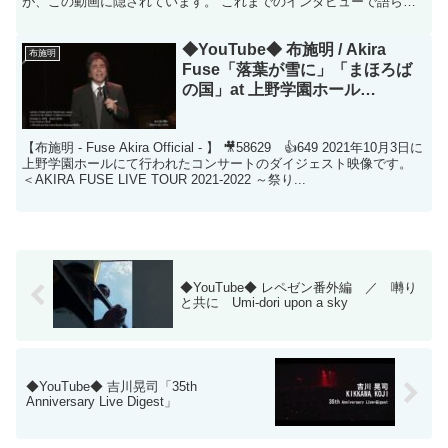
が、この動画に隠されています。 これまでのインタビューで語られ
た言葉から ...
◆YouTube◆ 布施明 / Akira
布施明
Fuse「落葉が雪に」「まほろば
の国」at 上野学園ホール
（2021/10/3 ）ダイジェスト映像
【布施明 - Fuse Akira Official - 】 🎥58629 👍649 2021年10月3日に
上野学園ホールにて行われたコンサートのダイジェスト映像です。
＜AKIRA FUSE LIVE TOUR 2021-2022 ～祭り...
◆YouTube◆ レペゼン番外編 ／ 囀り
と共に Umi-dori upon a sky
◆YouTube◆ 吉川晃司「35th
Anniversary Live Digest」