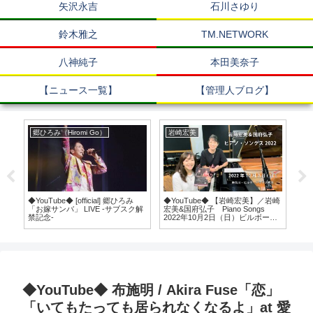
矢沢永吉
石川さゆり
鈴木雅之
TM.NETWORK
八神純子
本田美奈子
【ニュース一覧】
【管理人ブログ】
郷ひろみ（Hiromi Go）
岩崎宏美
中
◆YouTube◆ [official] 郷ひろみ
◆YouTube◆ 【岩崎宏美】／岩崎
◆Y
「お嫁サンバ」 LIVE -サブスク解
宏美&国府弘子 Piano Songs
飾り
禁記念-
2022年10月2日（日）ビルボード
’87
ライブ横浜公演
生年金
NA
◆YouTube◆ 布施明 / Akira Fuse「恋」
「いてもたっても居られなくなるよ」at 愛