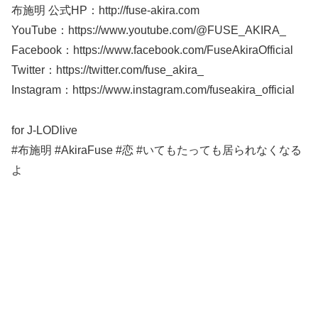
布施明 公式HP：http://fuse-akira.com
YouTube：https://www.youtube.com/@FUSE_AKIRA_
Facebook：https://www.facebook.com/FuseAkiraOfficial
Twitter：https://twitter.com/fuse_akira_
Instagram：https://www.instagram.com/fuseakira_official
for J-LODlive
#布施明​ #AkiraFuse​ #恋 #いてもたっても居られなくなる
よ