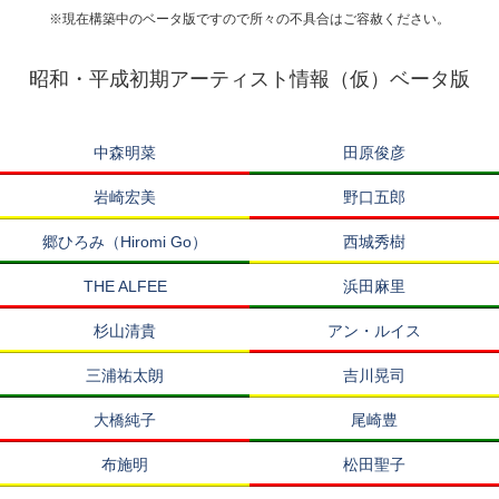
※現在構築中のベータ版ですので所々の不具合はご容赦ください。
昭和・平成初期アーティスト情報（仮）ベータ版
中森明菜
田原俊彦
岩崎宏美
野口五郎
郷ひろみ（Hiromi Go）
西城秀樹
THE ALFEE
浜田麻里
杉山清貴
アン・ルイス
三浦祐太朗
吉川晃司
大橋純子
尾崎豊
布施明
松田聖子