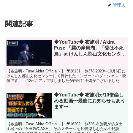
管理人
関連記事
◆YouTube◆ 布施明 / Akira
布施明
Fuse 「霧の摩周湖」「愛は不死
鳥」at けんしん郡山文化センター
(2023/10/6) ダイジェスト映像
【布施明 - Fuse Akira Official - 】 🎥28131 👍378 2023年10月6日に
けんしん郡山文化センターにて行われたコンサートのダイジェスト映
像です。 （12/6にアップ致しましたが内容に不備がございましたの
で再...
◆YouTube◆ 布施明が10倍楽し
布施明
める動画〜最後にお知らせもあり
ます〜
【布施明 - Fuse Akira Official - 】 🎥16202 👍326 布施明が紡ぎ出
す極上の「SHOWCASE」 そのステージを10倍楽しむための秘訣