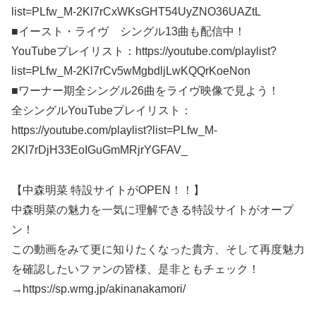
list=PLfw_M-2Kl7rCxWKsGHT54UyZNO36UAZtL
■イースト・ライヴ シングル13曲も配信中！
YouTubeプレイリスト：https://youtube.com/playlist?
list=PLfw_M-2Kl7rCv5wMgbdljLwKQQrKoeNon
■ワーナー期全シングル26曲をライヴ映像で見よう！
全シングルYouTubeプレイリスト：
https://youtube.com/playlist?list=PLfw_M-
2Kl7rDjH33EoIGuGmMRjrYGFAV_
【中森明菜 特設サイトがOPEN！！】
中森明菜の魅力を一気に理解できる特設サイトがオープ
ン！
この動画をみて更に知りたくなった貴方、そして再度魅力
を確認したいファンの皆様、是非ともチェック！
→https://sp.wmg.jp/akinanakamori/