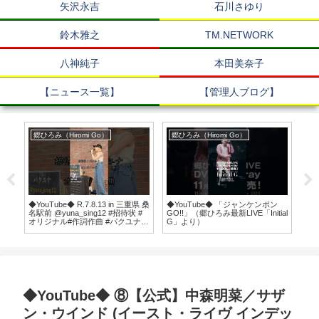
矢沢永吉
石川さゆり
鈴木雅之
TM.NETWORK
八神純子
本田美奈子
【ニュース一覧】
【管理人ブログ】
郷ひろみ（Hiromi Go）
郷ひろみ（Hiromi Go）
TH
菜
◆YouTube◆ R.7.8.13 in 三重県 桑
◆YouTube◆ 「ジャンケンポン
◆Y
名駅前 @yuna_sing12 #招待状 #
GO!!」（郷ひろみ最新LIVE「Initial
INN
オリジナル#作詞作曲 #パクユナ
G」より）
TOM
#yoonapark #박윤아 #歌ってみた
TOS
#路上ライブ #桑名駅 #三重県
◆YouTube◆ ⑧【公式】中森明菜／サザ
ン・ウインド (イースト・ライヴ インデッ