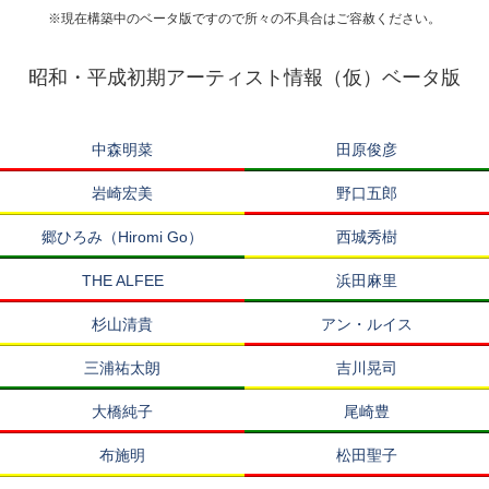
※現在構築中のベータ版ですので所々の不具合はご容赦ください。
昭和・平成初期アーティスト情報（仮）ベータ版
中森明菜
田原俊彦
岩崎宏美
野口五郎
郷ひろみ（Hiromi Go）
西城秀樹
THE ALFEE
浜田麻里
杉山清貴
アン・ルイス
三浦祐太朗
吉川晃司
大橋純子
尾崎豊
布施明
松田聖子