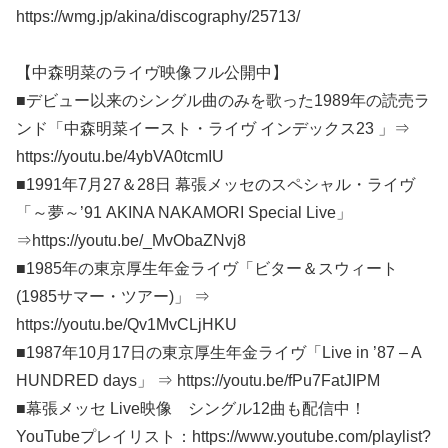
https://wmg.jp/akina/discography/25713/
【中森明菜のライヴ映像フル公開中】
■デビュー以来のシングル曲のみを歌った1989年の読売ラ
ンド「中森明菜イースト・ライヴ インデックス23 」⇒
https://youtu.be/4ybVA0tcmIU
■1991年7月27＆28日 幕張メッセのスペシャル・ライヴ
「～夢～’91 AKINA NAKAMORI Special Live」
⇒https://youtu.be/_MvObaZNvj8
■1985年の東京厚生年金ライヴ「ビター＆スウィート
(1985サマー・ツアー)」 ⇒
https://youtu.be/Qv1MvCLjHKU
■1987年10月17日の東京厚生年金ライヴ「Live in ’87 – A
HUNDRED days」 ⇒ https://youtu.be/fPu7FatJIPM
■幕張メッセ Live映像 シングル12曲も配信中！
YouTubeプレイリスト：https://www.youtube.com/playlist?