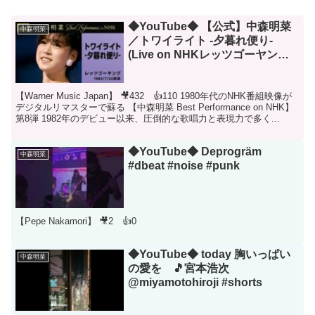
◆YouTube◆ 【公式】中森明菜
中森明菜
／トワイライト -夕暮れ便り-
(Live on NHKレッツゴーヤング,
1983/7/24)[4K] AKINA
NAKAMORI /Twilight: Yugure
【Warner Music Japan】 🎥432 👍110 1980年代のNHK番組映像が
Dayori
デジタルリマスターで蘇る 【中森明菜 Best Performance on NHK】
第8弾 1982年のデビュー以来、圧倒的な歌唱力と表現力で多く...
◆YouTube◆ Deprogräm
中森明菜
#dbeat #noise #punk
【Pepe Nakamori】 🎥2 👍0
◆YouTube◆ today 胸いっぱい
中森明菜
の愛を 🎵宮本浩次
@miyamotohiroji #shorts