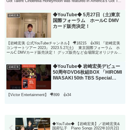
Got Talent Cinderella Honeymoon was featured in America’s Got T...
◆YouTube◆ 5月27日（土)東京
岩崎宏美
国際フォーラム ホールC DMV
カード販売決定！
【岩崎宏美 公式YouTubeチャンネル】 🎥18215 👍391 『岩崎宏美
コンサートツアー 2023』 2023.5.27(土) 東京国際フォーラム ホ
ールC DMVカード販売決定！ グッズ販売など会場限定オリジナル特
典ご案内 そして...
◆YouTube◆ 岩崎宏美デビュー
岩崎宏美
50周年DVD6枚組BOX 「HIROMI
IWASAKI 50th TBS Special
Collection」3月5日リリース決
定！
【Victor Entertainment】 🎥899 👍34
◆YouTube◆ 【岩崎宏美】／岩崎宏美&
国府弘子 Piano Songs 2022年10月2日