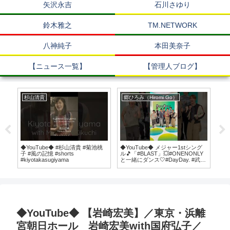
矢沢永吉
石川さゆり
鈴木雅之
TM.NETWORK
八神純子
本田美奈子
【ニュース一覧】
【管理人ブログ】
杉山清貴
郷ひろみ（Hiromi Go）
郷
◆YouTube◆ #杉山清貴 #菊池桃
◆YouTube◆ メジャー1stシング
◆Y
子 #風の記憶 #shorts
ル🎵「#BLAST」💥#ONENONLY
ブ
#kiyotakasugiyama
と一緒にダンス🤍#DayDay. #武田
Don
真一 #山里亮太
VI
@ONENONLYTVOfficial
◆YouTube◆ 【岩崎宏美】／東京・浜離
宮朝日ホール 岩崎宏美with国府弘子／