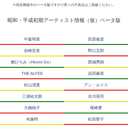
※現在構築中のベータ版ですので所々の不具合はご容赦ください。
昭和・平成初期アーティスト情報（仮）ベータ版
中森明菜
田原俊彦
岩崎宏美
野口五郎
郷ひろみ（Hiromi Go）
西城秀樹
THE ALFEE
浜田麻里
杉山清貴
アン・ルイス
三浦祐太朗
吉川晃司
大橋純子
尾崎豊
布施明
松田聖子