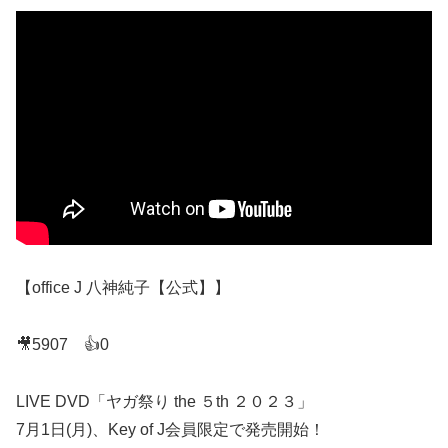
【office J 八神純子【公式】】
🎥5907 👍0
LIVE DVD「ヤガ祭り the ５th ２０２３」
7月1日(月)、Key of J会員限定で発売開始！