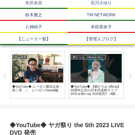
矢沢永吉
石川さゆり
鈴木雅之
TM.NETWORK
八神純子
本田美奈子
【ニュース一覧】
【管理人ブログ】
杉山清貴
郷ひろみ（Hiromi Go）
岩
りが
◆YouTube◆ レペゼン横浜企画・
◆YouTube◆ 【郷ひろみ official】
◆Y
き
第二章 ／ レペゼンHawaii編
50周年記念の日本武道館ライブ
ピ
DVD＆Blu-ray 4/26発売!! #郷ひ
ろみ #hiromigo #言えないよ
◆YouTube◆ ヤガ祭り the 5th 2023 LIVE
DVD 発売