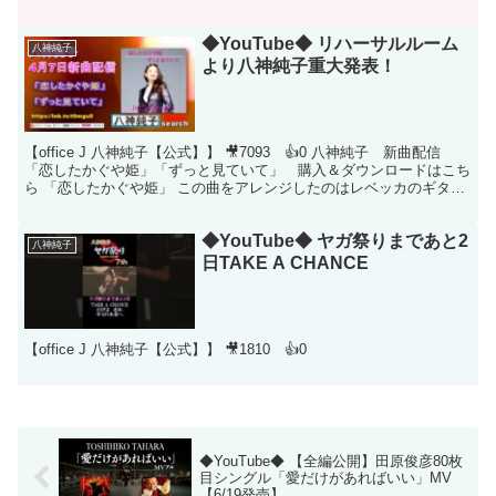
◆YouTube◆ リハーサルルーム
八神純子
より八神純子重大発表！
【office J 八神純子【公式】】 🎥7093 👍0 八神純子 新曲配信
「恋したかぐや姫」「ずっと見ていて」 購入＆ダウンロードはこち
ら 「恋したかぐや姫」 この曲をアレンジしたのはレベッカのギタリ
ストであり LearnTo Fly ...
◆YouTube◆ ヤガ祭りまであと2
八神純子
日TAKE A CHANCE
【office J 八神純子【公式】】 🎥1810 👍0
◆YouTube◆ 【全編公開】田原俊彦80枚
目シングル「愛だけがあればいい」MV
【6/19発売】