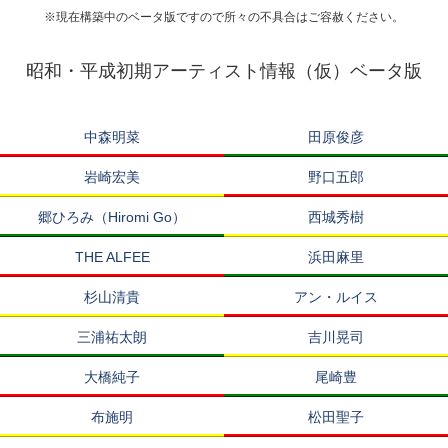
※現在構築中のベータ版ですので所々の不具合はご容赦ください。
昭和・平成初期アーティスト情報（仮）ベータ版
中森明菜
田原俊彦
岩崎宏美
野口五郎
郷ひろみ（Hiromi Go）
西城秀樹
THE ALFEE
浜田麻里
杉山清貴
アン・ルイス
三浦祐太朗
吉川晃司
大橋純子
尾崎豊
布施明
松田聖子