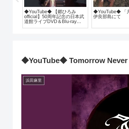
嫁サンバ」
◆YouTube◆ 【郷ひろみ
◆YouTube◆
itial
official】50周年記念の日本武
伊良部島にて
道館ライブDVD＆Blu-ray
4/26発売!! #郷ひろみ
#hiromigo #男の子女の子
◆YouTube◆ Tomorrow Never 
浜田麻里