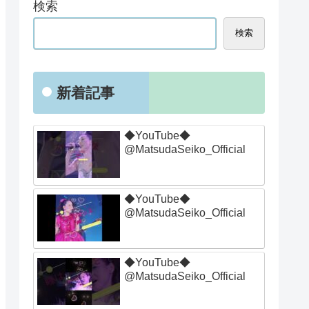
検索
検索
新着記事
◆YouTube◆
@MatsudaSeiko_Official
◆YouTube◆
@MatsudaSeiko_Official
◆YouTube◆
@MatsudaSeiko_Official