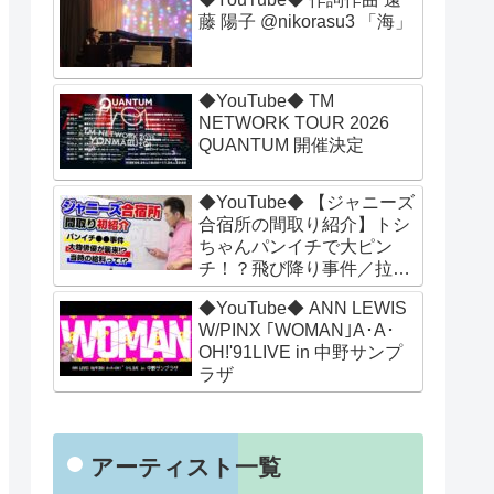
藤 陽子 @nikorasu3 「海」
◆YouTube◆ TM
NETWORK TOUR 2026
QUANTUM 開催決定
◆YouTube◆ 【ジャニーズ
合宿所の間取り紹介】トシ
ちゃんパンイチで大ピン
チ！？飛び降り事件／拉致
監禁！？超大物俳優が襲撃
◆YouTube◆ ANN LEWIS
／ジャニーズの給料事情と
W/PINX ｢WOMAN｣A･A･
は【スターの華麗なる住宅
OH!'91LIVE in 中野サンプ
遍歴】
ラザ
アーティスト一覧