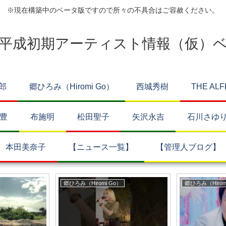
※現在構築中のベータ版ですので所々の不具合はご容赦ください。
平成初期アーティスト情報（仮）
郎
郷ひろみ（Hiromi Go）
西城秀樹
THE ALF
豊
布施明
松田聖子
矢沢永吉
石川さゆ
本田美奈子
【ニュース一覧】
【管理人ブログ】
郷ひろみ（Hiromi Go）
郷ひろみ（Hirom