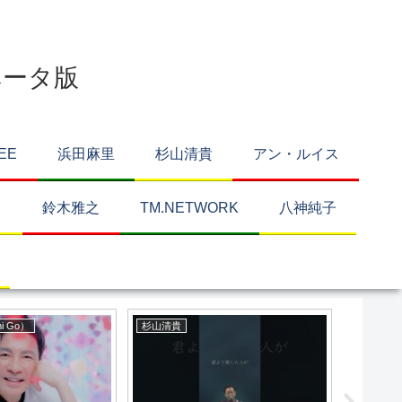
ベータ版
EE
浜田麻里
杉山清貴
アン・ルイス
り
鈴木雅之
TM.NETWORK
八神純子
i Go）
杉山清貴
浜田麻里