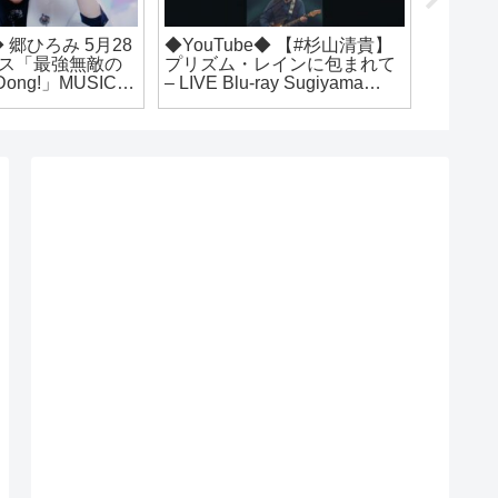
◆ 郷ひろみ 5月28
◆YouTube◆ 【#杉山清貴】
◆YouTu
ース「最強無敵の
プリズム・レインに包まれて
 Dong!」MUSIC
– LIVE Blu-ray Sugiyama
ザー
Kiyotaka Concert Tour 2024
「古いシネマを観るよう
に、、、」#shorts