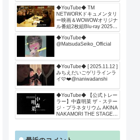
◆YouTube◆ TM
NETWORKドキュメンタリ
ー映画＆WOWOWオリジナ
ル番組2枚組Blu-ray 2025年
12月24日リリース！
◆YouTube◆
@MatsudaSeiko_Official
◆YouTube◆ [ 2025.11.12 ]
みちえだいごゲリラインラ
イ🩷❤️@naniwadanshi
◆YouTube◆ 【公式トレー
ラー】中森明菜 ザ・ステー
ジ・プラネタリウム AKINA
NAKAMORI THE STAGE
PLANETARIUM