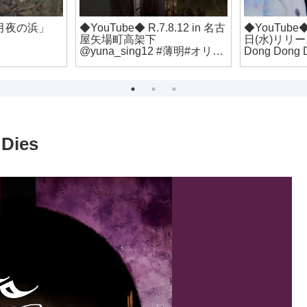
 「月夜の浜」
◆YouTube◆ R.7.8.12 in 名古
◆YouTube
屋矢場町高架下
日(水)リリ
@yuna_sing12 #薄明#オリジ
Dong Dong
ナル曲#パクユナ #yoonapark
VIDEOティ
#박윤아 #路上ライブ #愛知県
#名古屋 #矢場町 #矢場とん
Dies