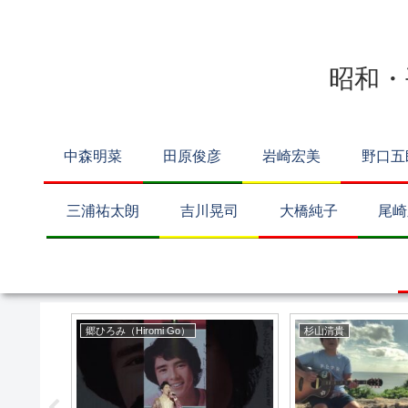
昭和・
中森明菜
田原俊彦
岩崎宏美
野口五
三浦祐太朗
吉川晃司
大橋純子
尾崎
郷ひろみ（Hiromi Go）
杉山清貴