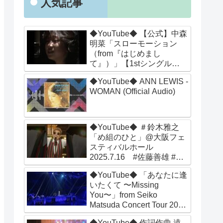
人気記事
◆YouTube◆ 【公式】中森
明菜「スローモーション
（from『はじめまし
て』）」【1stシングル
(1982年5月1日発売)】
◆YouTube◆ ANN LEWIS -
Akina Nakamori ／Slow
WOMAN (Official Audio)
Motion
◆YouTube◆ ＃鈴木雅之
「め組のひと」@大阪フェ
スティバルホール
2025.7.16 #佐藤善雄 #桑
野信義 #鈴木雅之45周年 #
◆YouTube◆ 「あなたに逢
め組のひと #めッ #ライブ
いたくて 〜Missing
#夏ソング #夏うた
You〜」from Seiko
Matsuda Concert Tour 2023
“Parade"
◆YouTube◆ 作詞作曲 遠