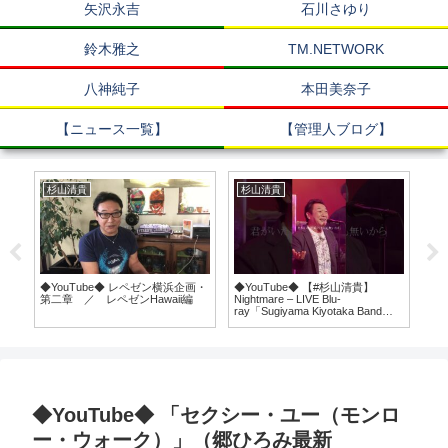
矢沢永吉
石川さゆり
鈴木雅之
TM.NETWORK
八神純子
本田美奈子
【ニュース一覧】
【管理人ブログ】
杉山清貴
杉山清貴
郷
始ま
◆YouTube◆ レペゼン横浜企画・
◆YouTube◆ 【#杉山清貴】
◆Y
第二章 ／ レペゼンHawaii編
Nightmare – LIVE Blu-
ゃ
ray「Sugiyama Kiyotaka Band
Tour 2023」4/17発売 #shorts
◆YouTube◆ 「セクシー・ユー（モンロ
ー・ウォーク）」（郷ひろみ最新