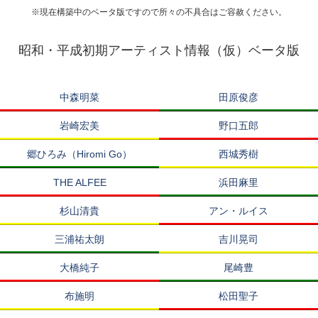
※現在構築中のベータ版ですので所々の不具合はご容赦ください。
昭和・平成初期アーティスト情報（仮）ベータ版
中森明菜
田原俊彦
岩崎宏美
野口五郎
郷ひろみ（Hiromi Go）
西城秀樹
THE ALFEE
浜田麻里
杉山清貴
アン・ルイス
三浦祐太朗
吉川晃司
大橋純子
尾崎豊
布施明
松田聖子