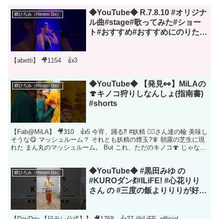
◆YouTube◆ R.7.8.10 #オリジナ
郷ひろみ（Hiromi Go）
ル曲#stage#歌ってみた#ショー
ト#おすすめ#おすすめにのりたい
#ヒップホップ #hiphop #暁#あか
つき#artist #中津stephall #中津 #
【abetti】 🎥1154 👍3
大阪
◆YouTube◆ 【発見👀】MiLAの
郷ひろみ（Hiromi Go）
🍄キノコ狩りしなんしょ(指南書)
#shorts
【Fab@MiLA】 🎥310 👍5 今宵、踊る⁇ #妖精 🧝‍♀️さん達の輪 美味し
そうな😋 マッシュルーム？ それとも妖精の煙玉?🧚 朝露の芝生に現
れた まん丸のマッシュルーム。 But これ、ただのキノコ🍄 じゃなか
ったの。 "パフッ...
◆YouTube◆ #黒田みゆ の
郷ひろみ（Hiromi Go）
#KUROダン💃#ILiFE! #心花りり
さん の #三度の飯よりりりが好き
ダンス🍚 #DayDay.
【DayDay.【日テレ公式】】 🎥1768 👍27 @iLiFE_official