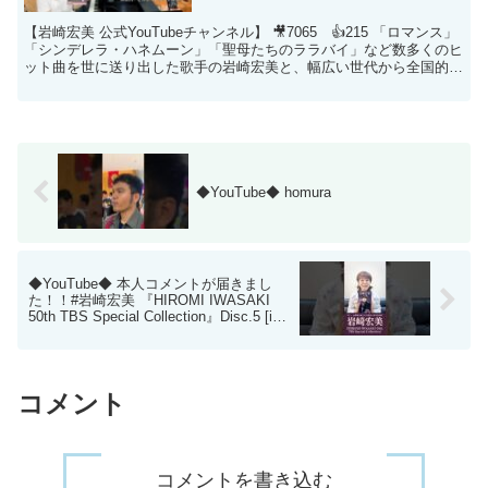
【岩崎宏美 公式YouTubeチャンネル】 🎥7065 👍215 「ロマンス」
「シンデレラ・ハネムーン」「聖母たちのララバイ」など数多くのヒ
ット曲を世に送り出した歌手の岩崎宏美と、幅広い世代から全国的に
人気を集めるジャズ・ピアニストの国府弘...
◆YouTube◆ homura
◆YouTube◆ 本人コメントが届きまし
た！！#岩崎宏美 『HIROMI IWASAKI
50th TBS Special Collection』Disc.5 [in
BS-TBS]3/5発売！
コメント
コメントを書き込む