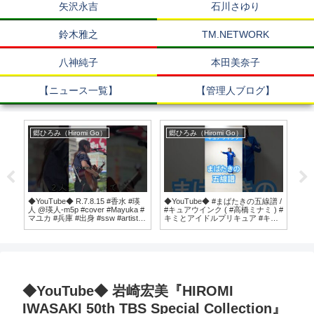
矢沢永吉
石川さゆり
鈴木雅之
TM.NETWORK
八神純子
本田美奈子
【ニュース一覧】
【管理人ブログ】
郷ひろみ（Hiromi Go）
郷ひろみ（Hiromi Go）
郷
」
◆YouTube◆ R.7.8.15 #香水 #瑛
◆YouTube◆ #まばたきの五線譜 /
◆Y
G」よ
人 @瑛人-m5p #cover #Mayuka #
#キュアウインク ( #高橋ミナミ ) #
ショ
マユカ #兵庫 #出身 #ssw #artist #
キミとアイドルプリキュア #キミ
高森
路上ライブ #lucua #梅田 #大阪
プリ #プリキュア #踊ってみた
キュ
#dance #dancecover @precure
#pr
@pr
◆YouTube◆ 岩崎宏美『HIROMI
IWASAKI 50th TBS Special Collection』