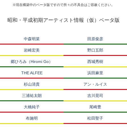
※現在構築中のベータ版ですので所々の不具合はご容赦ください。
昭和・平成初期アーティスト情報（仮）ベータ版
中森明菜
田原俊彦
岩崎宏美
野口五郎
郷ひろみ（Hiromi Go）
西城秀樹
THE ALFEE
浜田麻里
杉山清貴
アン・ルイス
三浦祐太朗
吉川晃司
大橋純子
尾崎豊
布施明
松田聖子