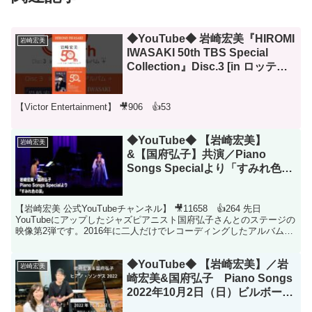
◆YouTube◆ 岩崎宏美『HIROMI
岩崎宏美
IWASAKI 50th TBS Special
Collection』Disc.3 [in ロッテ歌
のアルバム＋(プラス)]（2025年3
月5日発売）トレーラー
【Victor Entertainment】 🎥906 👍53
◆YouTube◆ 【岩崎宏美】
岩崎宏美
&【国府弘子】共演／Piano
Songs Specialより「すみれ色の
涙」
【岩崎宏美 公式YouTubeチャンネル】 🎥11658 👍264 先日
YouTubeにアップしたジャズピアニスト国府弘子さんとのステージの
映像第2弾です。2016年に二人だけでレコーディングしたアルバム
『Piano Songs』。そのアル...
◆YouTube◆ 【岩崎宏美】／岩
岩崎宏美
崎宏美&国府弘子 Piano Songs
2022年10月2日（日）ビルボード
ライブ横浜公演