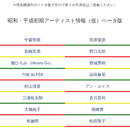
※現在構築中のベータ版ですので所々の不具合はご容赦ください。
昭和・平成初期アーティスト情報（仮）ベータ版
中森明菜
田原俊彦
岩崎宏美
野口五郎
郷ひろみ（Hiromi Go）
西城秀樹
THE ALFEE
浜田麻里
杉山清貴
アン・ルイス
三浦祐太朗
吉川晃司
大橋純子
尾崎豊
布施明
松田聖子