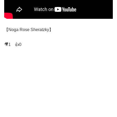
【Noga Rose Sheratzky】
🎥1 👍0