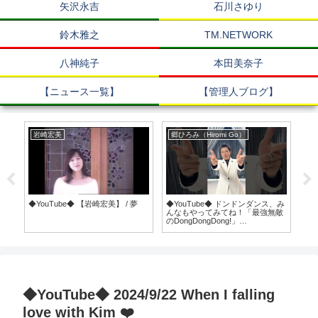
矢沢永吉
石川さゆり
鈴木雅之
TM.NETWORK
八神純子
本田美奈子
【ニュース一覧】
【管理人ブログ】
岩崎宏美
郷ひろみ（Hiromi Go）
中
が変
◆YouTube◆ 【岩崎宏美】 / 夢
◆YouTube◆ ドンドンダンス、み
◆Y
んなもやってみてね！「最強無敵
トワ
のDongDongDong!」
on
5/28Release #郷ひろみ
198
/Twi
◆YouTube◆ 2024/9/22 When I falling
love with Kim ❤️