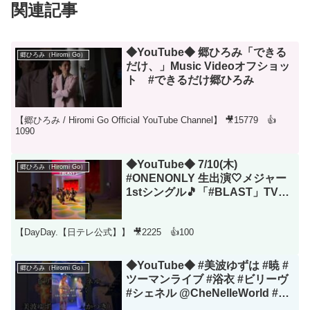
関連記事
◆YouTube◆ 郷ひろみ「できる
郷ひろみ（Hiromi Go）
だけ、」Music Videoオフショッ
ト #できるだけ郷ひろみ
【郷ひろみ / Hiromi Go Official YouTube Channel】 🎥15779 👍
1090
◆YouTube◆ 7/10(木)
郷ひろみ（Hiromi Go）
#ONENONLY 生出演🤍メジャー
1stシングル🎵「#BLAST」TV生
披露💥 #DayDay.
@ONENONLYTVOfficial
【DayDay.【日テレ公式】】 🎥2225 👍100
◆YouTube◆ #美波ゆずは #暁 #
郷ひろみ（Hiromi Go）
ツーマンライブ #浴衣 #ビリーヴ
#シェネル @CheNelleWorld #映
画 #海猿#bravehearts #主題歌