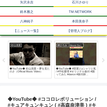
矢沢永吉
石川さゆり
鈴木雅之
TM.NETWORK
八神純子
本田美奈子
【ニュース一覧】
【管理人ブログ】
杉山清貴
郷ひろみ（Hiromi Go）
杉
Of
◆YouTube◆ 杉山清貴 – 夢を見た
◆YouTube◆ #部屋とyシャツと私
◆Y
のさ（Official Music Video）
/ #平松愛理 #オリジナル振付 #踊
番外
ってみた #dance #振付師
#youtubeshorts
◆YouTube◆ #ココロレボリューション /
#キュアキュンキュン ( #高森奈津美 ) #キ