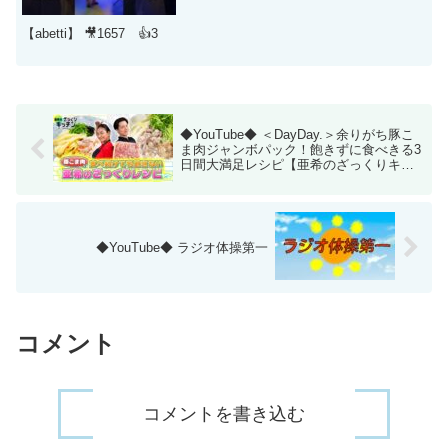
#cover #大阪 #中津
【abetti】 🎥1657 👍3
◆YouTube◆ ＜DayDay.＞余りがち豚こ
ま肉ジャンボパック！飽きずに食べきる3
日間大満足レシピ【亜希のざっくりキッ
チン】
◆YouTube◆ ラジオ体操第一
コメント
コメントを書き込む