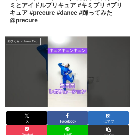
ミとアイドルプリキュア #キミプリ #プリ
キュア #precure #dance #踊ってみた
@precure
郷ひろみ（Hiromi Go）
X
Facebook
はてブ
Pocket
LINE
コピー