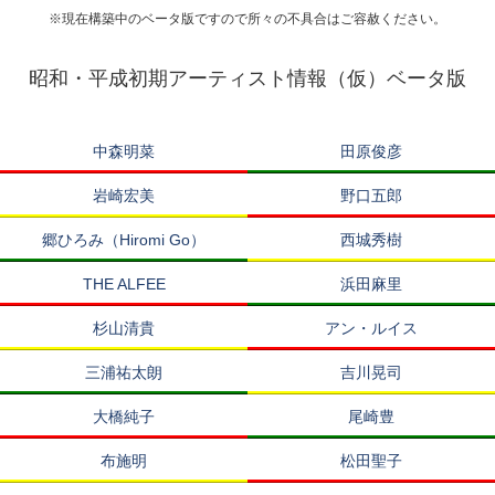
※現在構築中のベータ版ですので所々の不具合はご容赦ください。
昭和・平成初期アーティスト情報（仮）ベータ版
中森明菜
田原俊彦
岩崎宏美
野口五郎
郷ひろみ（Hiromi Go）
西城秀樹
THE ALFEE
浜田麻里
杉山清貴
アン・ルイス
三浦祐太朗
吉川晃司
大橋純子
尾崎豊
布施明
松田聖子