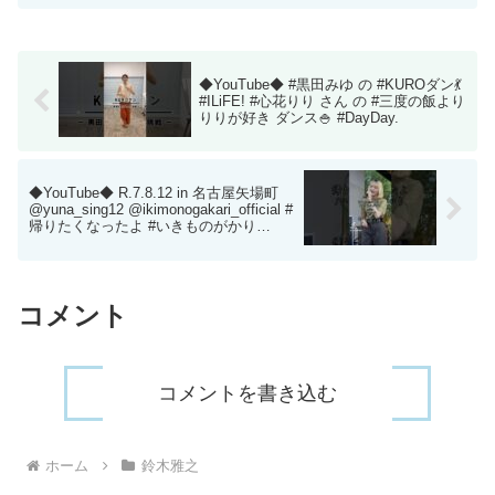
◆YouTube◆ #黒田みゆ の #KUROダン💃
#ILiFE! #心花りり さん の #三度の飯より
りりが好き ダンス🍚 #DayDay.
◆YouTube◆ R.7.8.12 in 名古屋矢場町
@yuna_sing12 @ikimonogakari_official #
帰りたくなったよ #いきものがかり
#cover #パクユナ #路上ライブ
コメント
コメントを書き込む
ホーム
鈴木雅之