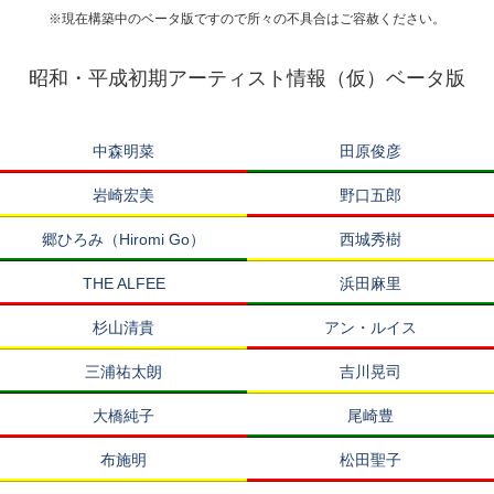
※現在構築中のベータ版ですので所々の不具合はご容赦ください。
昭和・平成初期アーティスト情報（仮）ベータ版
中森明菜
田原俊彦
岩崎宏美
野口五郎
郷ひろみ（Hiromi Go）
西城秀樹
THE ALFEE
浜田麻里
杉山清貴
アン・ルイス
三浦祐太朗
吉川晃司
大橋純子
尾崎豊
布施明
松田聖子