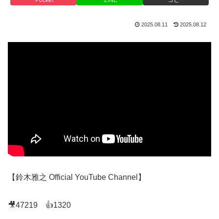
2025.08.11
2025.08.12
【鈴木雅之 Official YouTube Channel】
🎥47219 👍1320