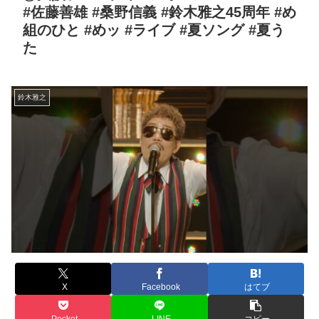
#佐藤善雄 #桑野信義 #鈴木雅之45周年 #め
組のひと #めッ #ライブ #夏ソング #夏う
た
鈴木雅之
X
Facebook
はてブ
Pocket
LINE
コピー