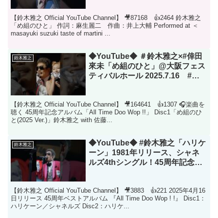
【鈴木雅之 Official YouTube Channel】 🎥87168 👍2464 鈴木雅之
「め組のひと」 作詞：麻生麗二 作曲：井上大輔 Performed at ＜
masayuki suzuki taste of martini ...
◆YouTube◆ ＃鈴木雅之×#倖田
鈴木雅之
來未「め組のひと」@大阪フェス
ティバルホール 2025.7.16 #鈴
木雅之45周年 #め組のひと #めッ
#佐藤善雄 #桑野信義 #ライブ #夏
【鈴木雅之 Official YouTube Channel】 🎥164641 👍1307 🎧楽曲を
うた
聴く 45周年記念アルバム「All Time Doo Wop !!」 Disc1「め組のひ
と(2025 Ver.)」鈴木雅之 with 佐藤...
◆YouTube◆ #鈴木雅之「ハリケ
鈴木雅之
ーン」1981年リリース、シャネ
ルズ4thシングル！45周年記念ア
ルバムには、オリジナル音源に加
え、#こっちのけんと によるカヴ
【鈴木雅之 Official YouTube Channel】 🎥3883 👍221 2025年4月16
ァー音源を収録！！ #鈴木雅之45
日リリース 45周年ベストアルバム 『All Time Doo Wop ! !』 Disc1：
周年 #ハリケーン
ハリケーン／シャネルズ Disc2：ハリケ...