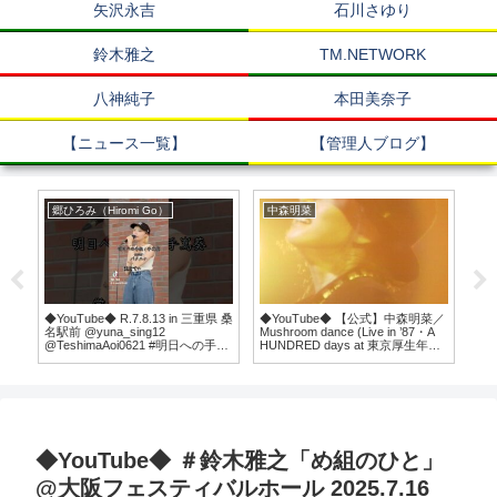
矢沢永吉
石川さゆり
鈴木雅之
TM.NETWORK
八神純子
本田美奈子
【ニュース一覧】
【管理人ブログ】
郷ひろみ（Hiromi Go）
中森明菜
郷
-エ
◆YouTube◆ R.7.8.13 in 三重県 桑
◆YouTube◆ 【公式】中森明菜／
◆Y
ひろ
名駅前 @yuna_sing12
Mushroom dance (Live in ’87・A
@TeshimaAoi0621 #明日への手紙
HUNDRED days at 東京厚生年金
#手嶌葵 #cover #パクユナ #路上
会館, 1987.10.17) AKINA
ライブ #桑名市 #三重県
NAKAMORI
◆YouTube◆ ＃鈴木雅之「め組のひと」
@大阪フェスティバルホール 2025.7.16